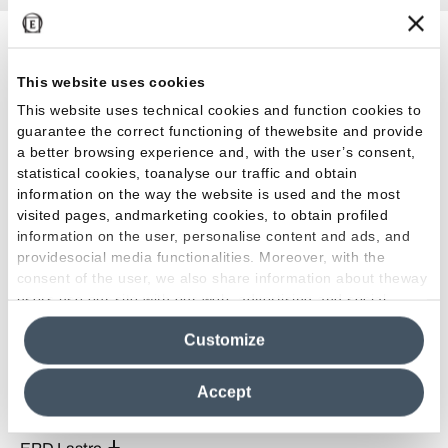
Certificazioni
This website uses cookies
This website uses technical cookies and function cookies to
guarantee the correct functioning of thewebsite and provide
Kosher
a better browsing experience and, with the user’s consent,
statistical cookies, toanalyse our traffic and obtain
MOCA
information on the way the website is used and the most
visited pages, andmarketing cookies, to obtain profiled
HPD - Stoneware Slabs
information on the user, personalise content and ads, and
providesocial media functionalities. Moreover, with the
HPD - Ceramic Tiles
consent of the user, we also share information about theway
users use our site with our web, advertising and social
Declare Ceramic and Porcelain Tiles
media analytics partners, who may combine itwith other
Customize
information in their possession. By closing this banner,
FDES
clicking on "Reject", it will be possible tocontinue browsing
the site after installing only technical cookies. For more
Accept
information see the
Cookie Policy
.
LEED Credits