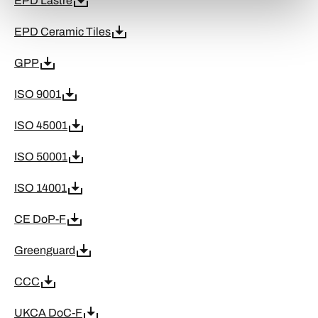
EPD Lastre
EPD Ceramic Tiles
GPP
ISO 9001
ISO 45001
ISO 50001
ISO 14001
CE DoP-F
Greenguard
CCC
UKCA DoC-F