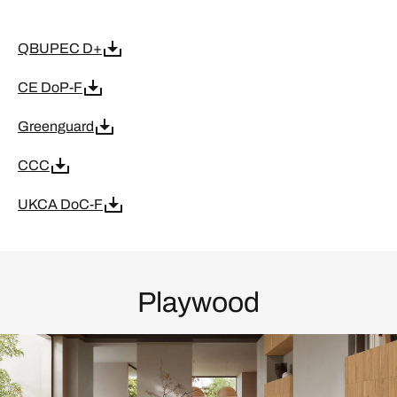
QBUPEC D+
CE DoP-F
Greenguard
CCC
UKCA DoC-F
Playwood