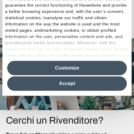
Tonalità calde, armoniche e complementari.
guarantee the correct functioning of thewebsite and provide
a better browsing experience and, with the user’s consent,
statistical cookies, toanalyse our traffic and obtain
Scopri la Collezione
information on the way the website is used and the most
visited pages, andmarketing cookies, to obtain profiled
information on the user, personalise content and ads, and
providesocial media functionalities. Moreover, with the
consent of the user, we also share information about theway
users use our site with our web, advertising and social
media analytics partners, who may combine itwith other
Customize
information in their possession. By closing this banner,
clicking on "Reject", it will be possible tocontinue browsing
the site after installing only technical cookies. For more
Accept
information see the
Cookie Policy
.
Cerchi un Rivenditore?