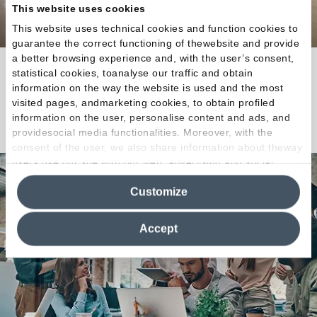
This website uses cookies
This website uses technical cookies and function cookies to
guarantee the correct functioning of thewebsite and provide
a better browsing experience and, with the user’s consent,
Fedeltà totale al carattere del rovere spazzolato.
statistical cookies, toanalyse our traffic and obtain
information on the way the website is used and the most
visited pages, andmarketing cookies, to obtain profiled
Scopri la Collezione
information on the user, personalise content and ads, and
providesocial media functionalities. Moreover, with the
consent of the user, we also share information about theway
users use our site with our web, advertising and social
media analytics partners, who may combine itwith other
Customize
information in their possession. By closing this banner,
clicking on "Reject", it will be possible tocontinue browsing
the site after installing only technical cookies. For more
Accept
information see the
Cookie Policy
.