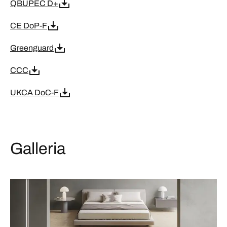
QBUPEC D+
CE DoP-F
Greenguard
CCC
UKCA DoC-F
Galleria