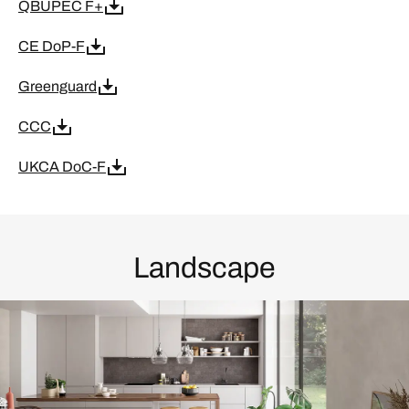
QBUPEC F+
CE DoP-F
Greenguard
CCC
UKCA DoC-F
Landscape