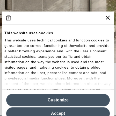
This website uses cookies
This website uses technical cookies and function cookies to
guarantee the correct functioning of thewebsite and provide
a better browsing experience and, with the user’s consent,
statistical cookies, toanalyse our traffic and obtain
information on the way the website is used and the most
visited pages, andmarketing cookies, to obtain profiled
Ever-Stone trae ispirazione da una raffinata
information on the user, personalise content and ads, and
selezione di antiche pietre di origine francese
providesocial media functionalities. Moreover, with the
consent of the user, we also share information about theway
destinate a esclusivi progetti di recupero.
users use our site with our web, advertising and social
media analytics partners, who may combine itwith other
Customize
information in their possession. By closing this banner,
Scopri la Collezione
clicking on "Reject", it will be possible tocontinue browsing
the site after installing only technical cookies. For more
Accept